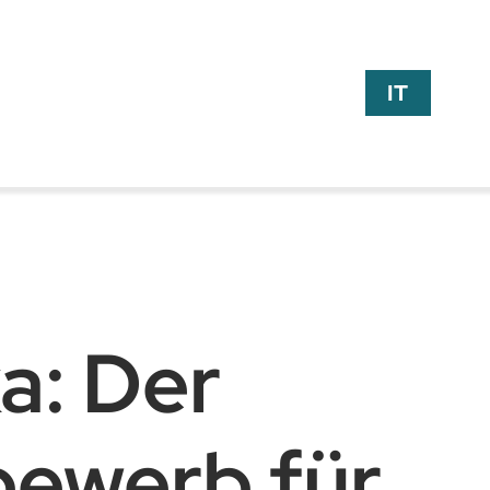
IT
a: Der
ewerb für