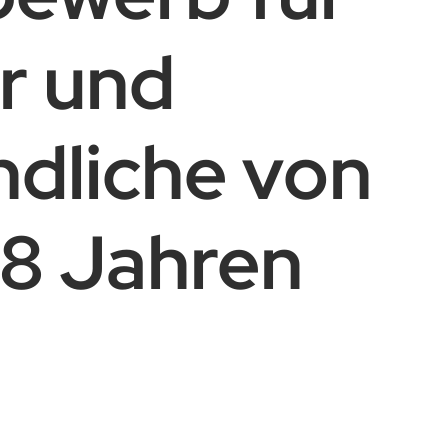
r und
dliche von
 18 Jahren