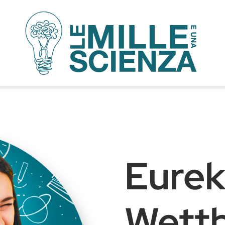
Eurek
Wettb