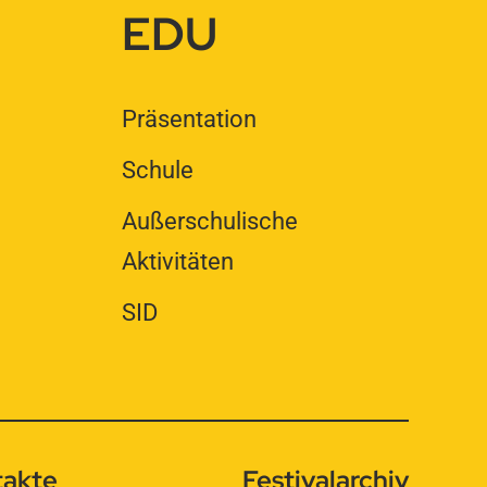
EDU
Präsentation
Schule
Außerschulische
Aktivitäten
SID
takte
Festivalarchiv