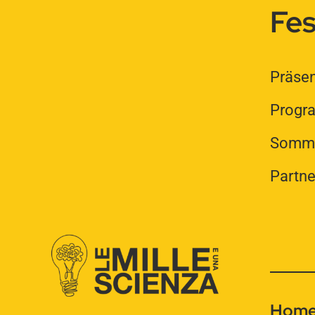
Fes
Präsen
Prog
Somme
Partne
Hom