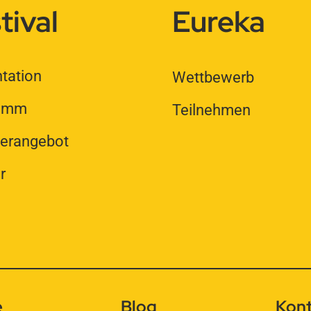
tival
Eureka
tation
Wettbewerb
ramm
Teilnehmen
rangebot
r
e
Blog
Kon