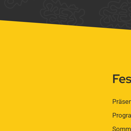
Fes
Präsen
Prog
Somme