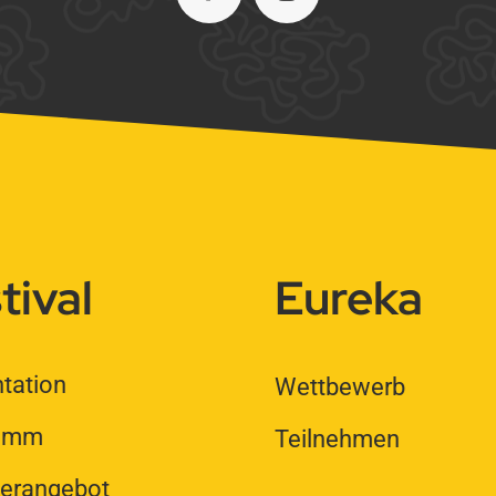
tival
Eureka
tation
Wettbewerb
ramm
Teilnehmen
rangebot