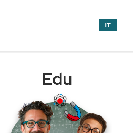
IT
Edu