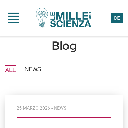
Skip
to
DE
content
Blog
NEWS
ALL
25 MARZO 2026
-
NEWS