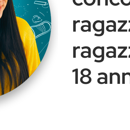
ragaz
ragazz
18 ann