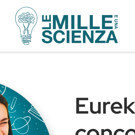
Eureka
conco