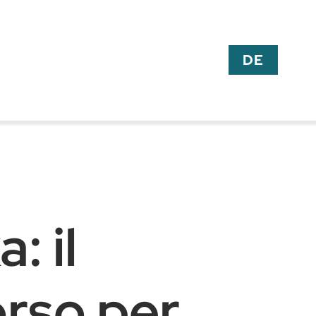
DE
: il
rso per